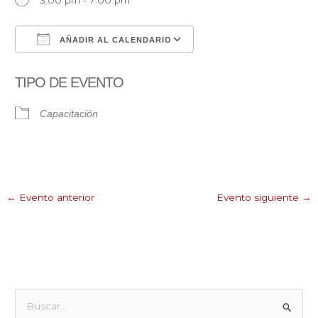
AÑADIR AL CALENDARIO
Descargar ICS
Google Calendar
TIPO DE EVENTO
Capacitación
←
Evento anterior
Evento siguiente
→
B