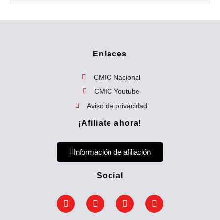
u
s
c
a
Enlaces
r
p
CMIC Nacional
o
CMIC Youtube
r
Aviso de privacidad
:
¡Afiliate ahora!
Información de afiliación
Social
F
T
Y
E
a
w
o
n
c
i
u
v