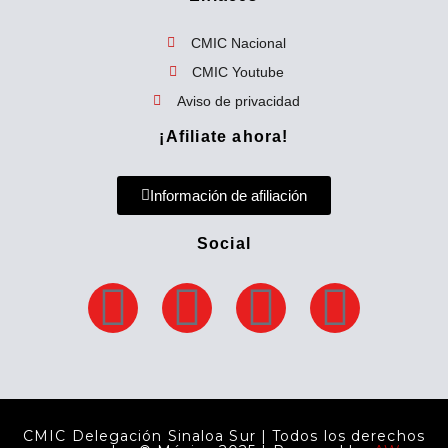
r
p
CMIC Nacional
o
CMIC Youtube
r
Aviso de privacidad
:
¡Afiliate ahora!
Información de afiliación
Social
F
T
Y
E
a
w
o
n
c
i
u
v
CMIC Delegación Sinaloa Sur | Todos los derechos