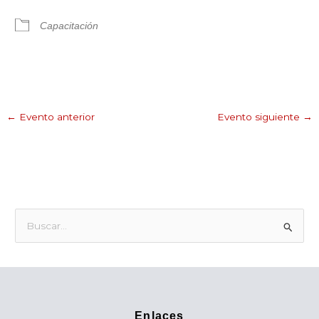
Capacitación
←
Evento anterior
Evento siguiente
→
B
u
s
c
a
Enlaces