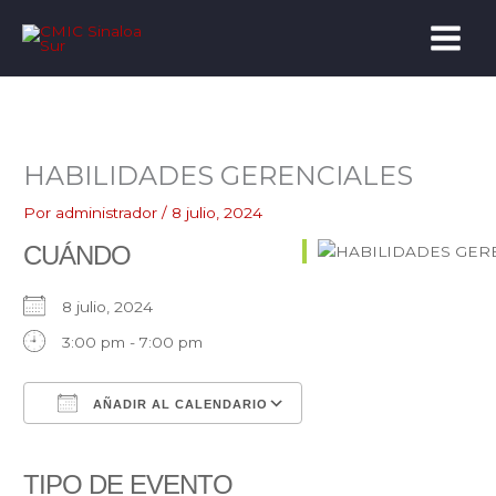
Ir
al
contenido
HABILIDADES GERENCIALES
Por
administrador
/
8 julio, 2024
CUÁNDO
8 julio, 2024
3:00 pm - 7:00 pm
AÑADIR AL CALENDARIO
Descargar ICS
Google Calendar
iCalendar
Office 365
Outlook Live
TIPO DE EVENTO