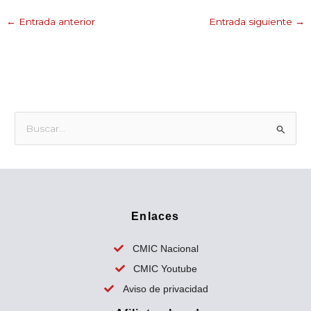
←
Entrada anterior
Entrada siguiente
→
B
u
s
c
a
Enlaces
r
p
CMIC Nacional
o
CMIC Youtube
r
Aviso de privacidad
: