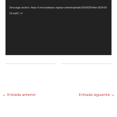
de
Descargar archivo: https://cmicsinaloasur.org/wp-content/uploads/2019/03/Video-2019-03-
vídeo
14.mp4?_=1
←
Entrada anterior
Entrada siguiente
→