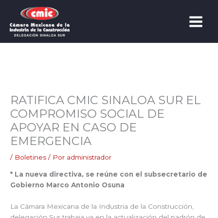
Ir
al
contenido
RATIFICA CMIC SINALOA SUR EL
COMPROMISO SOCIAL DE
APOYAR EN CASO DE
EMERGENCIA
/
Boletines
/ Por
administrador
* La nueva directiva, se reúne con el subsecretario de
Gobierno Marco Antonio Osuna
La Cámara Mexicana de la Industria de la Construcción,
delegación Sur trabaja ya en la actualización del padrón de