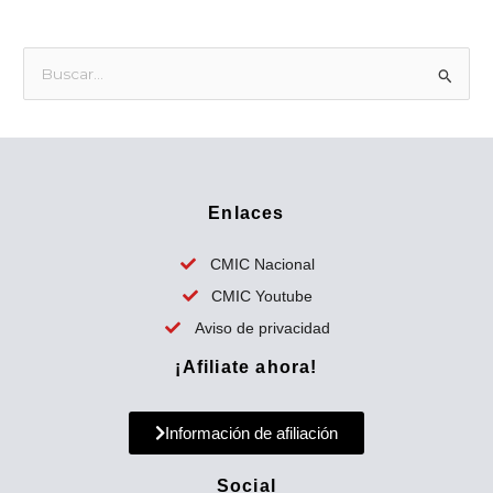
B
u
s
c
a
Enlaces
r
p
CMIC Nacional
o
CMIC Youtube
r
Aviso de privacidad
:
¡Afiliate ahora!
Información de afiliación
Social