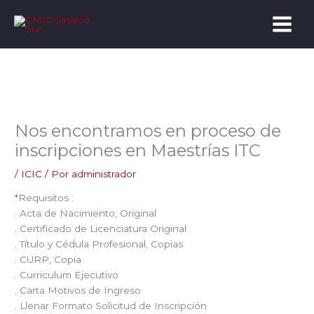
Ir
al
contenido
Nos encontramos en proceso de
inscripciones en Maestrías ITC
/
ICIC
/ Por
administrador
*Requisitos :
. Acta de Nacimiento, Original
. Certificado de Licenciatura Original
. Título y Cédula Profesional, Copias
. CURP, Copia
. Curriculum Ejecutivo
. Carta Motivos de Ingreso
. Llenar Formato Solicitud de Inscripción