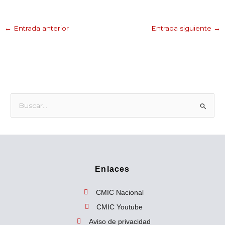
←
Entrada anterior
Entrada siguiente
→
B
u
s
c
a
Enlaces
r
p
CMIC Nacional
o
CMIC Youtube
r
Aviso de privacidad