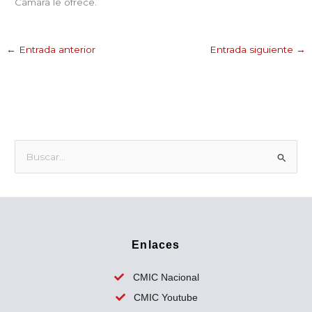
Cámara le ofrece.
←
Entrada anterior
Entrada siguiente
→
B
u
s
c
a
Enlaces
r
p
CMIC Nacional
o
CMIC Youtube
r