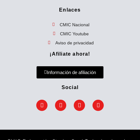
a
Enlaces
r
p
CMIC Nacional
o
CMIC Youtube
r
Aviso de privacidad
:
¡Afiliate ahora!
Información de afiliación
Social
F
T
Y
E
a
w
o
n
c
i
u
v
e
t
t
e
b
t
u
l
o
e
b
o
o
r
e
p