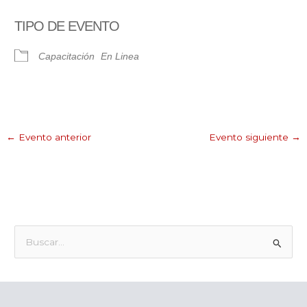
Descargar ICS
Google Calendar
TIPO DE EVENTO
Capacitación
En Linea
←
Evento anterior
Evento siguiente
→
B
u
s
c