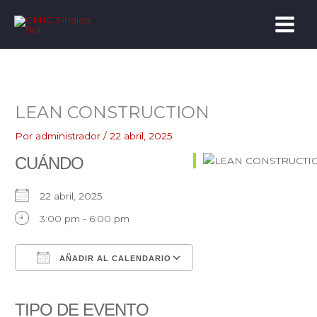
Ir
al
contenido
LEAN CONSTRUCTION
Por
administrador
/
22 abril, 2025
CUÁNDO
22 abril, 2025
3:00 pm - 6:00 pm
AÑADIR AL CALENDARIO
Descargar ICS
Google Calendar
iCalendar
Office 365
Outlook Live
TIPO DE EVENTO