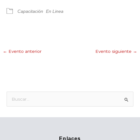
Capacitación
En Linea
←
Evento anterior
Evento siguiente
→
B
u
s
c
a
Enlaces