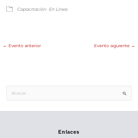
Capacitación
En Linea
←
Evento anterior
Evento siguiente
→
B
u
s
c
a
Enlaces
r