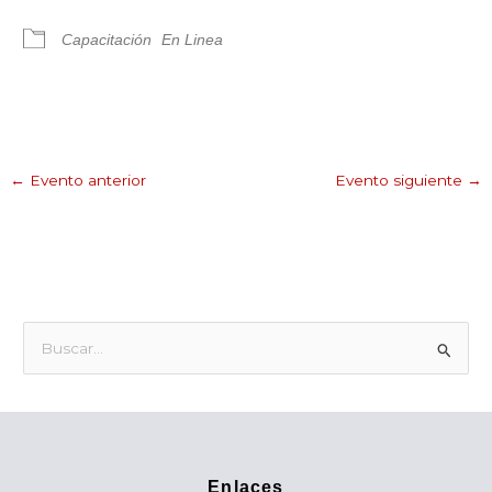
Capacitación
En Linea
←
Evento anterior
Evento siguiente
→
B
u
s
c
a
Enlaces