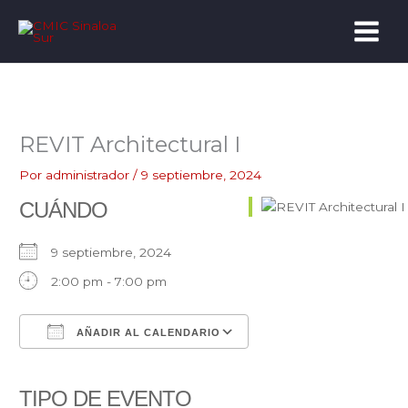
Ir
al
contenido
REVIT Architectural I
Por
administrador
/
9 septiembre, 2024
CUÁNDO
9 septiembre, 2024
2:00 pm - 7:00 pm
AÑADIR AL CALENDARIO
Descargar ICS
Google Calendar
iCalendar
Office 365
Outlook Live
TIPO DE EVENTO