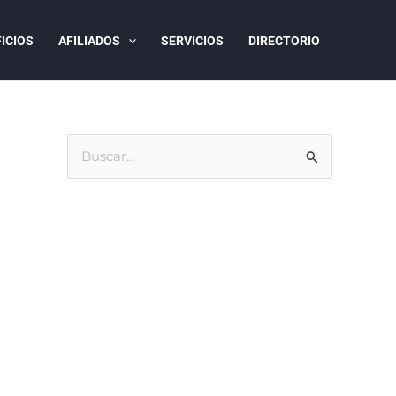
ICIOS
AFILIADOS
SERVICIOS
DIRECTORIO
B
u
s
c
a
r
p
o
r