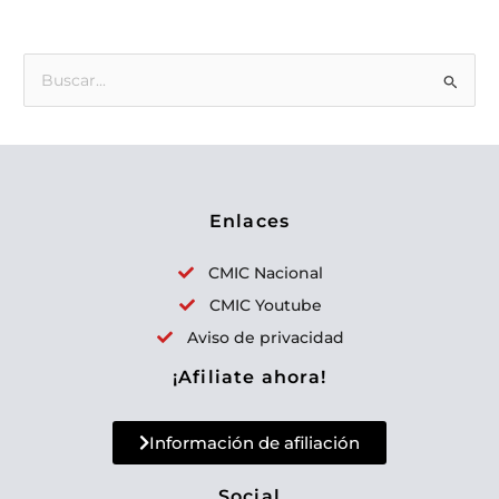
B
u
s
c
a
Enlaces
r
p
CMIC Nacional
o
CMIC Youtube
r
Aviso de privacidad
:
¡Afiliate ahora!
Información de afiliación
Social