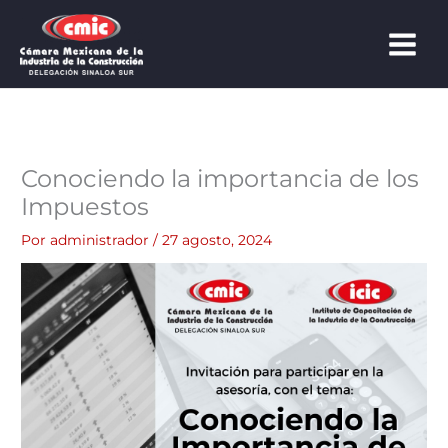
Ir
al
contenido
Conociendo la importancia de los
Impuestos
Por
administrador
/
27 agosto, 2024