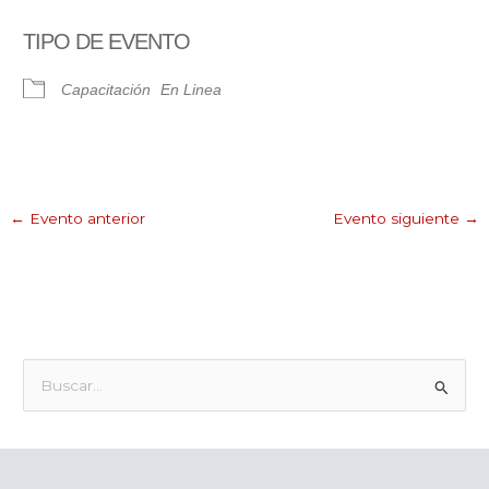
Descargar ICS
Google Calendar
TIPO DE EVENTO
Capacitación
En Linea
←
Evento anterior
Evento siguiente
→
B
u
s
c