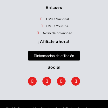
a
Enlaces
r
p
CMIC Nacional
o
CMIC Youtube
r
Aviso de privacidad
:
¡Afiliate ahora!
Información de afiliación
Social
F
T
Y
E
a
w
o
n
c
i
u
v
e
t
t
e
b
t
u
l
o
e
b
o
o
r
e
p