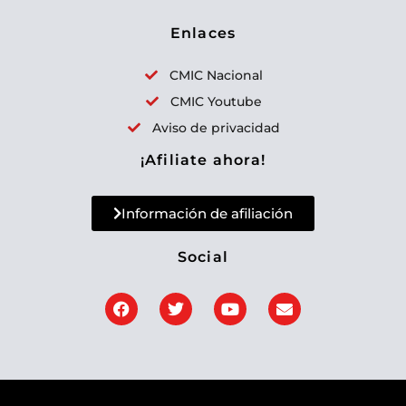
a
Enlaces
r
p
CMIC Nacional
o
CMIC Youtube
r
Aviso de privacidad
:
¡Afiliate ahora!
Información de afiliación
Social
F
T
Y
E
a
w
o
n
c
i
u
v
e
t
t
e
b
t
u
l
o
e
b
o
o
r
e
p