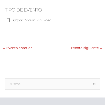
Descargar ICS
Google Calendar
TIPO DE EVENTO
Capacitación
En Linea
←
Evento anterior
Evento siguiente
→
B
u
s
c