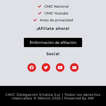
p
CMIC Nacional
o
CMIC Youtube
r
Aviso de privacidad
:
¡Afiliate ahora!
Información de afiliación
Social
F
T
Y
E
a
w
o
n
c
i
u
v
e
t
t
e
b
t
u
l
o
e
b
o
o
r
e
p
k
e
CMIC Delegación Sinaloa Sur | Todos los derechos
reservados ® México 2025 | Powered by
AW