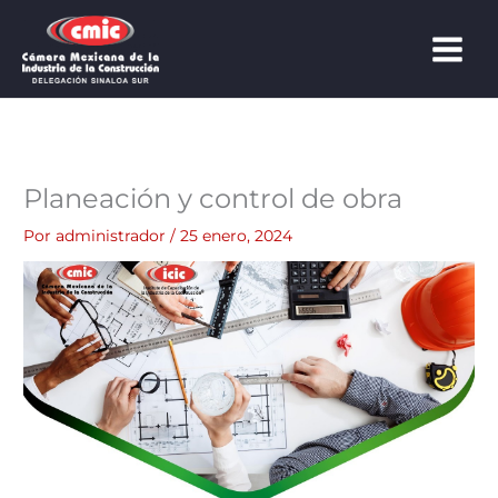
Ir
al
contenido
Planeación y control de obra
Por
administrador
/
25 enero, 2024