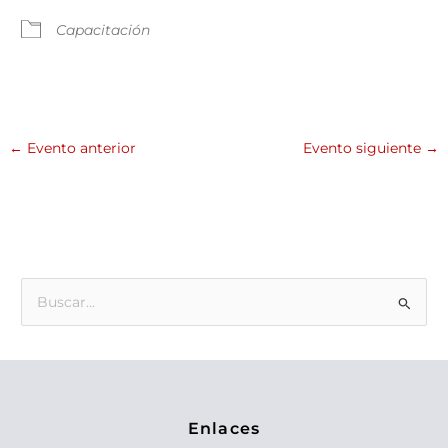
Capacitación
←
Evento anterior
Evento siguiente
→
B
u
s
c
a
Enlaces
r