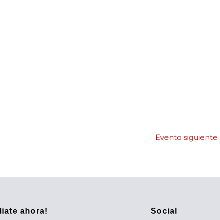
Google Calendar
iCalendar
Evento siguiente
iliate ahora!
Social