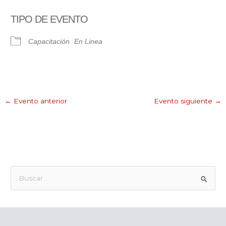
Descargar ICS
Google Calendar
TIPO DE EVENTO
Capacitación
En Linea
←
Evento anterior
Evento siguiente
→
B
u
s
c