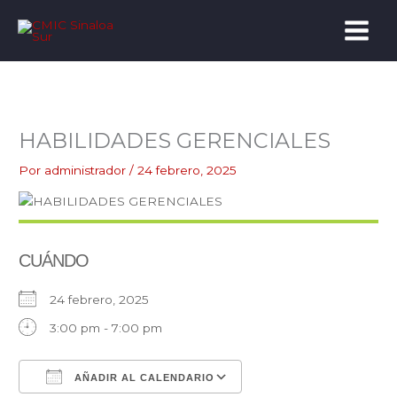
Ir
al
contenido
HABILIDADES GERENCIALES
Por
administrador
/
24 febrero, 2025
CUÁNDO
24 febrero, 2025
3:00 pm - 7:00 pm
AÑADIR AL CALENDARIO