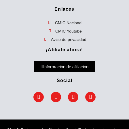
a
Enlaces
r
p
CMIC Nacional
o
CMIC Youtube
r
Aviso de privacidad
:
¡Afiliate ahora!
Información de afiliación
Social
F
T
Y
E
a
w
o
n
c
i
u
v
e
t
t
e
b
t
u
l
o
e
b
o
o
r
e
p