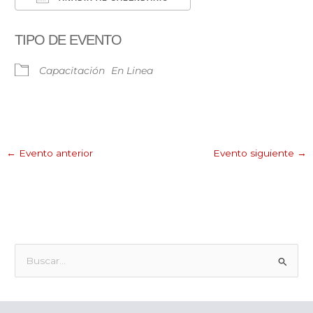
Descargar ICS
Google Calendar
TIPO DE EVENTO
Capacitación
En Linea
←
Evento anterior
Evento siguiente
→
B
u
s