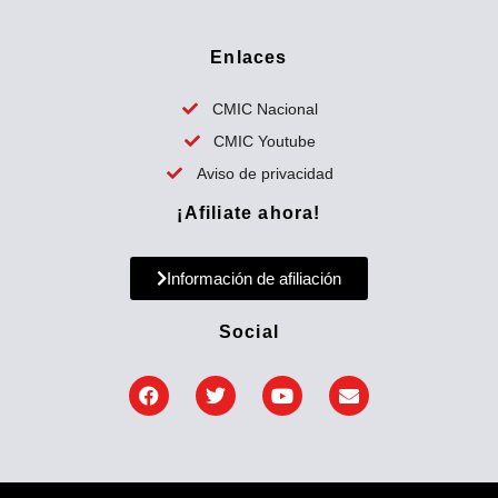
c
a
Enlaces
r
p
CMIC Nacional
o
CMIC Youtube
r
Aviso de privacidad
:
¡Afiliate ahora!
Información de afiliación
Social
F
T
Y
E
a
w
o
n
c
i
u
v
e
t
t
e
b
t
u
l
o
e
b
o