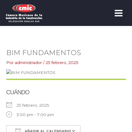
Ir
al
contenido
BIM FUNDAMENTOS
Por
administrador
/
25 febrero, 2025
CUÁNDO
25 febrero, 2025
3:00 pm - 7:00 pm
AÑADIR AL CALENDARIO