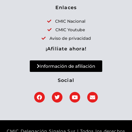
a
Enlaces
r
p
CMIC Nacional
o
CMIC Youtube
r
Aviso de privacidad
:
¡Afiliate ahora!
Información de afiliación
Social
F
T
Y
E
a
w
o
n
c
i
u
v
e
t
t
e
b
t
u
l
o
e
b
o
o
r
e
p
k
e
CMIC Delegación Sinaloa Sur | Todos los derechos